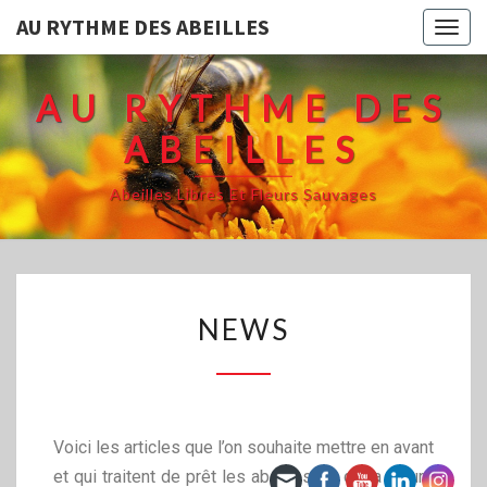
AU RYTHME DES ABEILLES
Togg
navig
AU RYTHME DES
ABEILLES
Abeilles Libres Et Fleurs Sauvages
NEWS
Voici les articles que l’on souhaite mettre en avant
et qui traitent de prêt les abeilles et de la nature