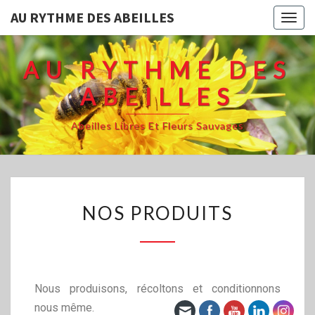
AU RYTHME DES ABEILLES
Togg
navig
AU RYTHME DES
ABEILLES
Abeilles Libres Et Fleurs Sauvages
NOS PRODUITS
Nous produisons, récoltons et conditionnons
nous même.